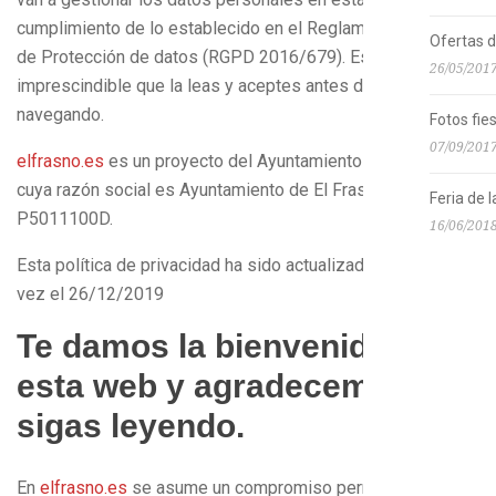
cumplimiento de lo establecido en el Reglamento General
Ofertas 
de Protección de datos (RGPD 2016/679). Es
26/05/201
imprescindible que la leas y aceptes antes de seguir
navegando.
Fotos fie
07/09/201
elfrasno.es
es un proyecto del Ayuntamiento de El Frasno,
cuya razón social es Ayuntamiento de El Frasno y su CIF:
Feria de 
P5011100D.
16/06/201
Esta política de privacidad ha sido actualizada por última
vez el 26/12/2019
Te damos la bienvenida a
esta web y agradecemos que
sigas leyendo.
En
elfrasno.es
se asume un compromiso permanente con la