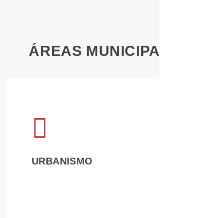
ÁREAS MUNICIPALES
LEER 
URBANISMO