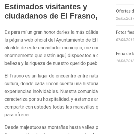
Estimados visitantes y
Ofertas 
ciudadanos de El Frasno,
26/05/201
Es para mí un gran honor darles la más cálida bienvenida a
Fotos fie
la página web oficial del Ayuntamiento de El Frasno. Como
07/09/201
alcalde de este encantador municipio, me complace
Feria de 
enormemente que estén aquí, dispuestos a descubrir la
16/06/201
belleza y la riqueza de nuestro querido pueblo.
El Frasno es un lugar de encuentro entre naturaleza y
cultura, donde cada rincón cuenta una historia y ofrece
experiencias inolvidables. Nuestra comunidad se
caracteriza por su hospitalidad, y estamos ansiosos por
compartir con ustedes todas las maravillas que tenemos
para ofrecer.
Desde majestuosas montañas hasta valles pintorescos, El