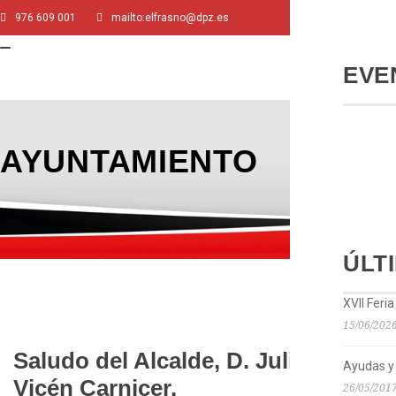
976 609 001
mailto:elfrasno@dpz.es
TOGGLE
NAVIGATION
EVE
AYUNTAMIENTO
ÚLT
XVII Feri
15/06/202
Saludo del Alcalde, D. Julián
Ayudas y
Vicén Carnicer.
26/05/201