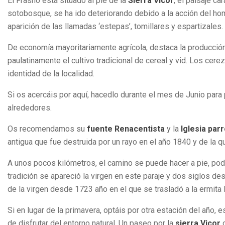
El Frasno está situado al pie de la
Sierra Vicor
, el paisaje ca
sotobosque, se ha ido deteriorando debido a la acción del hom
aparición de las llamadas ‘estepas’, tomillares y espartizales.
De economía mayoritariamente agrícola, destaca la producción
paulatinamente el cultivo tradicional de cereal y vid. Los ce
identidad de la localidad.
Si os acercáis por aquí, hacedlo durante el mes de Junio par
alrededores.
Os recomendamos su
fuente Renacentista
y la
Iglesia parr
antigua que fue destruida por un rayo en el año 1840 y de la 
A unos pocos kilómetros, el camino se puede hacer a pie, podr
tradición se apareció la virgen en este paraje y dos siglos d
de la virgen desde 1723 año en el que se trasladó a la ermita la
Si en lugar de la primavera, optáis por otra estación del año
de disfrutar del entorno natural. Un paseo por la
sierra Vicor
o