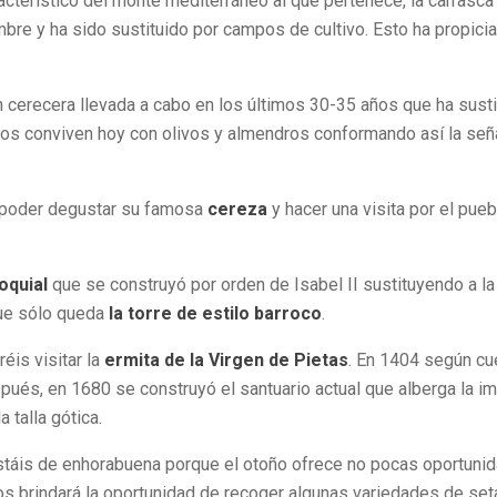
racterístico del monte mediterráneo al que pertenece, la carrasca 
bre y ha sido sustituido por campos de cultivo. Esto ha propicia
 cerecera llevada a cabo en los últimos 30-35 años que ha susti
rezos conviven hoy con olivos y almendros conformando así la señ
a poder degustar su famosa
cereza
y hacer una visita por el pueb
oquial
que se construyó por orden de Isabel II sustituyendo a la
que sólo queda
la torre de estilo barroco
.
éis visitar la
ermita de la Virgen de Pietas
. En 1404 según cu
espués, en 1680 se construyó el santuario actual que alberga la i
 talla gótica.
, estáis de enhorabuena porque el otoño ofrece no pocas oportuni
s brindará la oportunidad de recoger algunas variedades de set