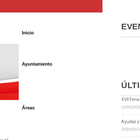
EVE
Inicio
Ayuntamiento
ÚLT
XVII Feri
15/06/202
Áreas
Ayudas y
26/05/201