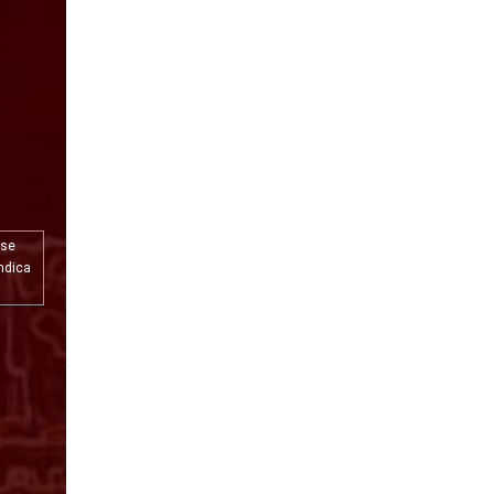
 se
indica