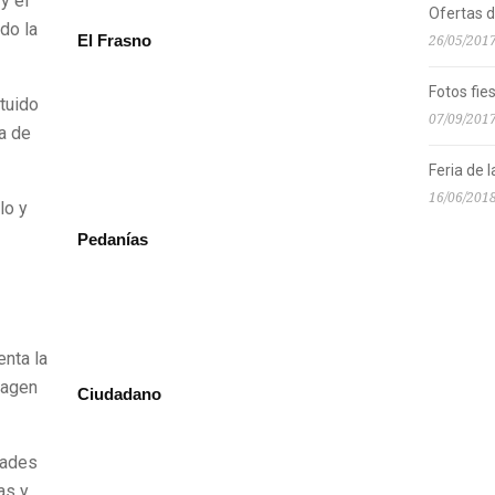
y el
Ofertas 
do la
El Frasno
26/05/201
Fotos fie
tuido
07/09/201
a de
Feria de 
16/06/201
lo y
Pedanías
enta la
magen
Ciudadano
dades
as y