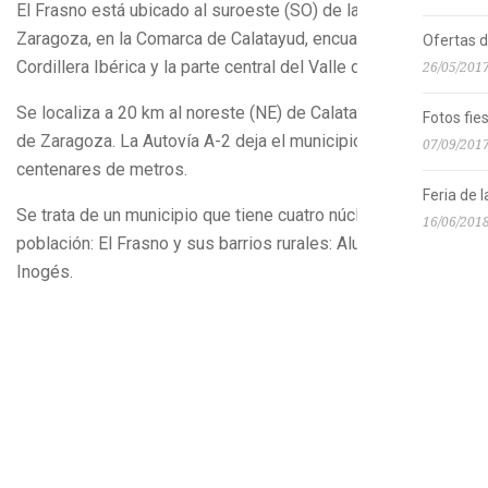
El Frasno está ubicado al suroeste (SO) de la provincia de
Zaragoza, en la Comarca de Calatayud, encuadrada entre la
Ofertas 
Cordillera Ibérica y la parte central del Valle del Ebro.
26/05/201
Se localiza a 20 km al noreste (NE) de Calatayud y a 70 km
Fotos fie
de Zaragoza. La Autovía A-2 deja el municipio a unos
07/09/201
centenares de metros.
Feria de 
Se trata de un municipio que tiene cuatro núcleos de
16/06/201
población: El Frasno y sus barrios rurales: Aluenda, Pietas e
Inogés.