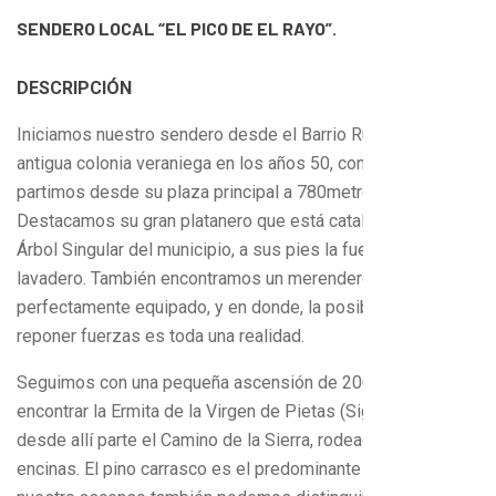
SENDERO LOCAL “EL PICO DE EL RAYO”.
DESCRIPCIÓN
Iniciamos nuestro sendero desde el Barrio Rural de Pietas,
antigua colonia veraniega en los años 50, concretamente
partimos desde su plaza principal a 780metros de altitud.
Destacamos su gran platanero que está catalogado como
Árbol Singular del municipio, a sus pies la fuente y el
lavadero. También encontramos un merendero
perfectamente equipado, y en donde, la posibilidad de
reponer fuerzas es toda una realidad.
Seguimos con una pequeña ascensión de 200metros hasta
encontrar la Ermita de la Virgen de Pietas (Siglo XVII),
desde allí parte el Camino de la Sierra, rodeado de pinos y
encinas. El pino carrasco es el predominante pero en