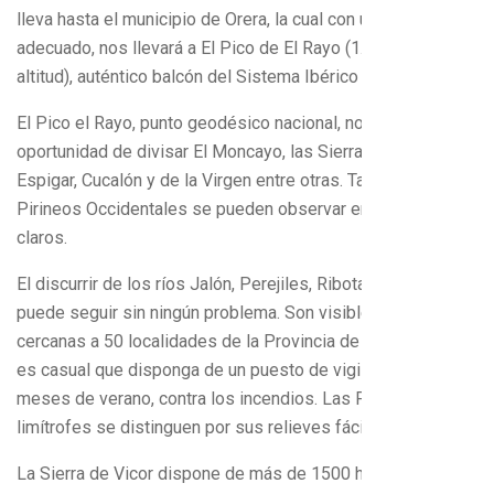
lleva hasta el municipio de Orera, la cual con un desbroce
adecuado, nos llevará a El Pico de El Rayo (1.421m de
altitud), auténtico balcón del Sistema Ibérico Zaragozano.
El Pico el Rayo, punto geodésico nacional, nos da la
oportunidad de divisar El Moncayo, las Sierras de Algairén,
Espigar, Cucalón y de la Virgen entre otras. También los
Pirineos Occidentales se pueden observar en los días
claros.
El discurrir de los ríos Jalón, Perejiles, Ribota y Grío se
puede seguir sin ningún problema. Son visibles las
cercanas a 50 localidades de la Provincia de Zaragoza. No
es casual que disponga de un puesto de vigilancia, en los
meses de verano, contra los incendios. Las Provincias
limítrofes se distinguen por sus relieves fácilmente.
La Sierra de Vicor dispone de más de 1500 hectáreas de