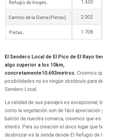
Refugio de Inogés.
1.430
1.240
Camino de la Sierra (Pietas).
2.002
1.010
Pietas.
1.708
780
El Sendero Local de El Pico de El Rayo tiene un trazado
algo superior a los 10km,
concretamente10.693metros.
Creemos que por sus
posibilidades no es ningún obstáculo para denominarlo
Sendero Local.
La calidad de sus paisajes es excepcional, tanto la fauna
como la vegetación son de fácil apreciación y por ser el
balcón de nuestra comarca, creemos que es de gran
interés. Para su creación el único lugar que habría que
desbrozar es la senda desde El Refugio de Inogés hasta El