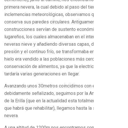
primera nevera, la cual debido al paso del tiempo y las
inclemencias meteorológicas, observamos que solamente
conserva sus paredes circulares. Antiguamente estas
construcciones servían de sustento económico a los
lugareños, los cuales almacenaban en el interior de las
neveras nieve y añadiendo diversas capas, debido a la
presión y el continuo frío, se transformaba en hielo. Este
hielo era vendido a las poblaciones más cercanas para la
conservación de alimentos, ya que la electricidad, aún
tardaría varias generaciones en llegar.
Avanzando unos 30metros coincidimos con el G.R 90,
debidamente señalizado, seguimos por la Antigua Senda
de la Erilla (que en la actualidad esta totalmente inservible y
que habrá que rehabilitar), llegamos hasta la segunda
nevera.
A una altitud de 1200m nos encontramos con La Nevera de