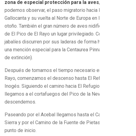
zona de especial protección para la aves
, desde donde
podemos observar, el paso migratorio hacia la Laguna de
Gallocanta y su vuelta al Norte de Europa en la primavera y
otoño. También el gran número de aves nidificantes hacen
de El Pico de El Rayo un lugar privilegiado. Corzos, zorros y
jabalíes discurren por sus laderas de forma habitual y cabe
una mención especial para la Centaurea Pinnata (en peligro
de extinción).
Después de tomarnos el tiempo necesario en el Pico de El
Rayo, comenzamos el descenso hasta El Refugio de
Inogés. Siguiendo el camino hacia El Refugio de El Frasno,
llegamos a el cortafuegos del Pico de la Nevera, el cual
descendemos.
Paseando por el Acebal llegamos hasta el Camino de la
Sierra y por el Camino de la Fuente de Pietas llegamos al
punto de inicio.