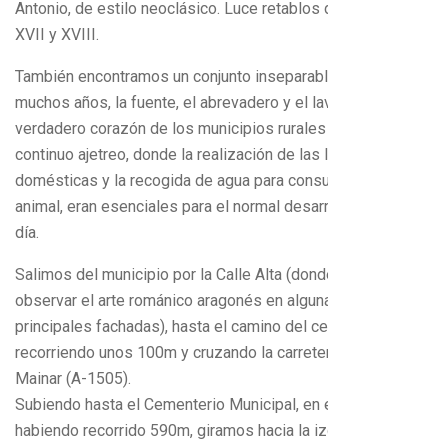
Antonio, de estilo neoclásico. Luce retablos de los siglos
XVII y XVIII.
También encontramos un conjunto inseparable. No hace
muchos años, la fuente, el abrevadero y el lavadero eran el
verdadero corazón de los municipios rurales y lugar de
continuo ajetreo, donde la realización de las labores
domésticas y la recogida de agua para consumo humano o
animal, eran esenciales para el normal desarrollo del día a
día.
Salimos del municipio por la Calle Alta (donde podemos
observar el arte románico aragonés en algunas de sus
principales fachadas), hasta el camino del cementerio,
recorriendo unos 100m y cruzando la carretera Mores-
Mainar (A-1505).
Subiendo hasta el Cementerio Municipal, en el primer cruce,
habiendo recorrido 590m, giramos hacia la izquierda para