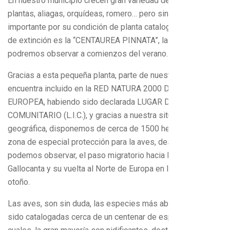
En nuestro municipio crecen gran variedad de pequeñas
plantas, aliagas, orquídeas, romero… pero sin duda la más
importante por su condición de planta catalogada en peligro
de extinción es la “CENTAUREA PINNATA”, la cual,
podremos observar a comienzos del verano.
Gracias a esta pequeña planta, parte de nuestro territorio se
encuentra incluido en la RED NATURA 2000 DE LA UNIÓN
EUROPEA, habiendo sido declarada LUGAR DE INTERÉS
COMUNITARIO (L.I.C.), y gracias a nuestra situación
geográfica, disponemos de cerca de 1500 hectáreas de
zona de especial protección para la aves, desde donde
podemos observar, el paso migratorio hacia la Laguna de
Gallocanta y su vuelta al Norte de Europa en la primavera y
otoño.
Las aves, son sin duda, las especies más abundantes. Han
sido catalogadas cerca de un centenar de especies, de las