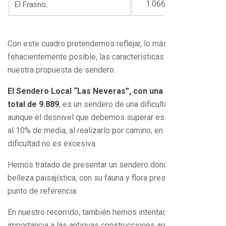
El Frasno.
1.066
682
Con este cuadro pretendemos reflejar, lo más
fehacientemente posible, las características técnicas de
nuestra propuesta de sendero.
El Sendero Local “Las Neveras”, con una distancia
total de 9.889
, es un sendero de una dificultad media,
aunque el desnivel que debemos superar es algo superior
al 10% de media, al realizarlo por camino, en su mayoría, su
dificultad no es excesiva.
Hemos tratado de presentar un sendero donde prime la
belleza paisajística, con su fauna y flora presente en cada
punto de referencia.
En nuestro recorrido, también hemos intentado dar
importancia a las antiguas construcciones arquitectónicas