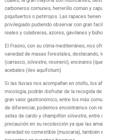
cuales, la gran mayoría son nidificantes, destacando;
carboneros comunes, herrerillo común y capuchino,
piquituertos o petirrojos. Las rapaces tienen un lugar
privilegiado pudiendo observar con gran facilidad águilas
reales y culebreras, azores, gavilanes y búhos.
El Frasno, con su clima mediterráneo, nos ofrece gran
variedad de masas forestales, destacando, los pinares
(carrasco, silvestre, resinero), encinares (quercus ilex) y
acebales (ilex aquifolium).
Si las lluvias nos acompañan en otoño, los aficionados a la
micología, podrán disfrutar de la recogida de hongos de
gran valor gastronómico, entre los más comunes y fáciles
de diferenciar, podemos encontrarnos con rebollones,
setas de cardo y champiñón silvestre, entre otras, teniendo
precaución en su recolección ya que las amanitas, en su
variedad no comestible (muscaria), también están