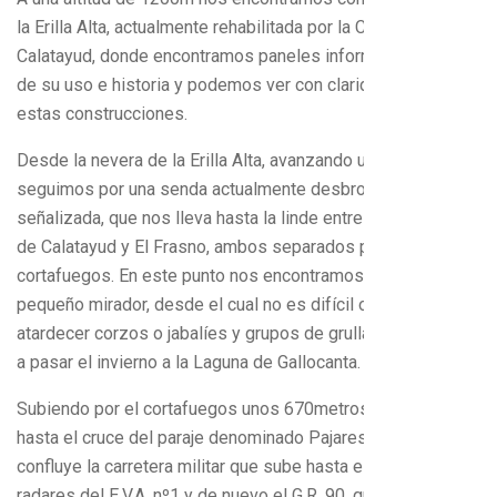
la Erilla Alta, actualmente rehabilitada por la Comunidad de
Calatayud, donde encontramos paneles informativos acerca
de su uso e historia y podemos ver con claridad como eran
estas construcciones.
Desde la nevera de la Erilla Alta, avanzando unos 50metros,
seguimos por una senda actualmente desbrozada y
señalizada, que nos lleva hasta la linde entre los municipios
de Calatayud y El Frasno, ambos separados por un
cortafuegos. En este punto nos encontramos con un
pequeño mirador, desde el cual no es difícil observar al
atardecer corzos o jabalíes y grupos de grullas que vienen
a pasar el invierno a la Laguna de Gallocanta.
Subiendo por el cortafuegos unos 670metros, llegamos
hasta el cruce del paraje denominado Pajares. En este cruce
confluye la carretera militar que sube hasta el puesto de
radares del E.V.A. nº1 y de nuevo el G.R. 90, que en caso de