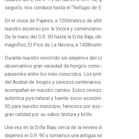
seguirlo, nos conduce hasta el “Refugio de El Frasno”.
En el cruce de Pajares, a 1200metros de altitud, termina
nuestro ascenso por la Vicora y comenzamos a descender.
De la mano del G.R. 90 hasta la Erilla Baja, observamos,
magnífico, El Pico de La Nevera, a 1408metros de altitud.
Durante nuestro recorrido sin alejarnos del camino,
observamos gran variedad de hongos como el rebollón o
parasoles entre los más conocidos. Los primeros acebos
del Acebal de Inogés y cerezos centenarios, nos
acompañan en nuestro camino. Estos cerezos son una
auténtica joya natural y fuente socio-económica de los años
50 para nuestro municipio, famosos por sus cerezas de
gran calidad por su sabor, textura y brillo.
Una vez en la Erilla Baja, cerca de la nevera derruida,
dejamos el G.R. 90 y tomamos una antigua senda que nos