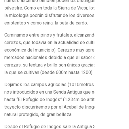
nuestro ascenso también podemos distinguir el resinero o
silvestre. Como en toda la Sierra de Vicor, los aficionados a
la micología podrán disfrutar de los diversos hongos
existentes y como reina, la seta de cardo.
Caminamos entre pinos y frutales, alcanzando los antiguos
cerezos, que todavía en la actualidad se cultivan (fuente
económica del municipio). Cerezos muy apreciados en los
mercados nacionales debido a que el sabor de sus
cerezas, su textura y brillo son únicas gracias a la altitud en
la que se cultivan (desde 600m hasta 1200).
Dejamos los campos agrícolas (1010metros de altitud) y
nos introducidos en una Senda Antigua que nos llevará
hasta “El Refugio de Inogés” (1.234m de altitud). En este
trayecto discurriremos por el Acebal de Inogés, paraje
natural protegido, de gran belleza.
Desde el Refugio de Inogés sale la Antigua Senda que nos