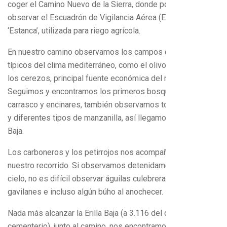
coger el Camino Nuevo de la Sierra, donde podemos
observar el Escuadrón de Vigilancia Aérea (EVA Nº1), y la
‘Estanca’, utilizada para riego agrícola.
En nuestro camino observamos los campos de frutales
típicos del clima mediterráneo, como el olivo, el almendro y
los cerezos, principal fuente económica del municipio.
Seguimos y encontramos los primeros bosques de pino
carrasco y encinares, también observamos tomillos, romero
y diferentes tipos de manzanilla, así llegamos a la Erilla
Baja.
Los carboneros y los petirrojos nos acompañan en todo
nuestro recorrido. Si observamos detenidamente nuestro
cielo, no es difícil observar águilas culebreras, azores,
gavilanes e incluso algún búho al anochecer.
Nada más alcanzar la Erilla Baja (a 3.116 del cruce del
cementerio), junto al camino, nos encontramos con la