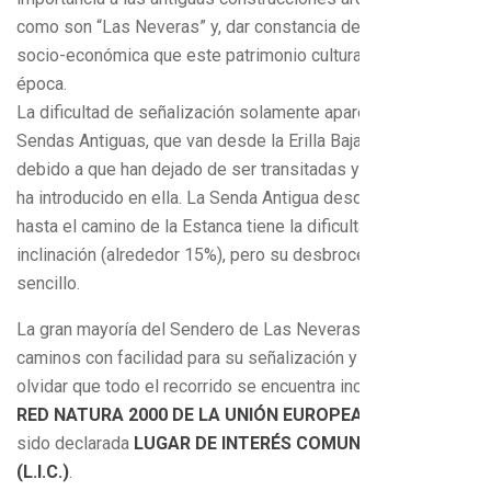
como son “Las Neveras” y, dar constancia de la importancia
socio-económica que este patrimonio cultural tenía en la
época.
La dificultad de señalización solamente aparece en las
Sendas Antiguas, que van desde la Erilla Baja-Erilla Alta,
debido a que han dejado de ser transitadas y la maleza se
ha introducido en ella. La Senda Antigua desde la Erilla Baja
hasta el camino de la Estanca tiene la dificultad de su
inclinación (alrededor 15%), pero su desbroce es más
sencillo.
La gran mayoría del Sendero de Las Neveras transcurre por
caminos con facilidad para su señalización y no hay que
olvidar que todo el recorrido se encuentra incluido en la
RED NATURA 2000 DE LA UNIÓN EUROPEA
, habiendo
sido declarada
LUGAR DE INTERÉS COMUNITARIO
(L.I.C.)
.