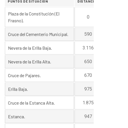
PUNTOS DE SITUACIÓN
DISTANCIAS
ALTITUD
Plaza de la Constitución (El
0
682
Frasno).
Cruce del Cementerio Municipal.
590
800
Nevera de la Erilla Baja.
3.116
1.008
Nevera de la Erilla Alta.
650
1.200
Cruce de Pajares.
670
1.200
Erilla Baja.
975
1.008
Cruce de la Estanca Alta.
1.875
Estanca.
947
715