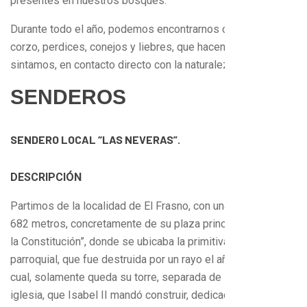
presentes en nuestros bosques.
Durante todo el año, podemos encontrarnos con el jabalí, el
corzo, perdices, conejos y liebres, que hacen que nos
sintamos, en contacto directo con la naturaleza más salvaje.
SENDEROS
SENDERO LOCAL “LAS NEVERAS”.
DESCRIPCIÓN
Partimos de la localidad de El Frasno, con una altitud de
682 metros, concretamente de su plaza principal, “Plaza de
la Constitución”, donde se ubicaba la primitiva iglesia
parroquial, que fue destruida por un rayo el año 1840, de la
cual, solamente queda su torre, separada de la actual
iglesia, que Isabel II mandó construir, dedicada a San